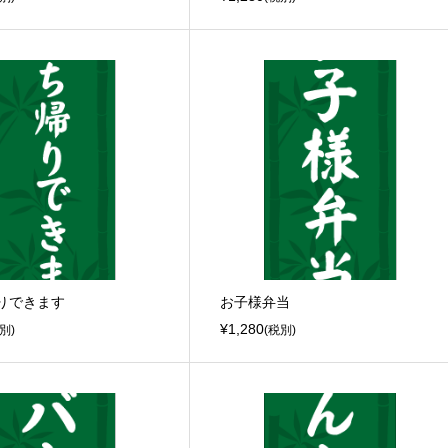
りできます
お子様弁当
¥1,280
別)
(税別)