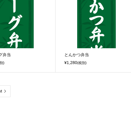
グ弁当
とんかつ弁当
¥1,280
別)
(税別)
t