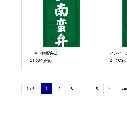
チキン南蛮弁当
ハンバー
¥1,280
¥1,280
(税別)
(税
Las
1 / 5
1
2
3
…
5
