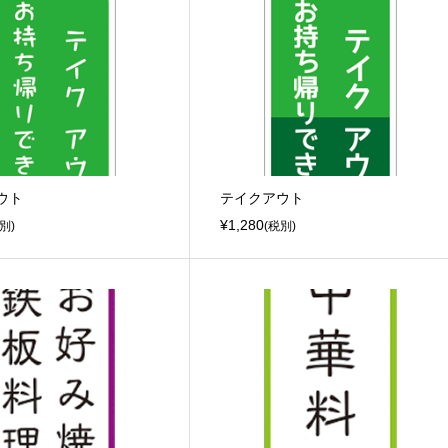
ウト
テイクアウト
¥1,280
別)
(税別)