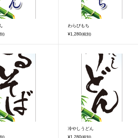
ん
わらびもち
¥1,280
別)
(税別)
冷やしうどん
¥1,280
別)
(税別)