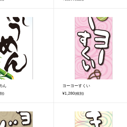
めん
ヨーヨーすくい
¥1,280
別)
(税別)