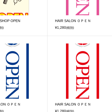
 SHOP OPEN
HAIR SALON ＯＰＥＮ
¥1,280
別)
(税別)
ALON ＯＰＥＮ
HAIR SALON ＯＰＥＮ
¥1,280
別)
(税別)