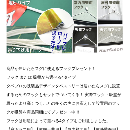
商品が届いたらスグに使えるフックプレゼント！
フック または 吸盤から選べる4タイプ
タペプロの既製品デザインタペストリーは届いたらスグに設置
するためのフックもセットでついてくる！ 実際フック・吸盤が
思ったより高くつく…との多くの声にお応えして設置用のフッ
クか吸盤を商品同梱にてプレゼント中!!!
フックは用途によって選べる4タイプをご用意しました。
【窓ガラス用】【屋内天井用】【屋内壁面用】【屋外壁面用】