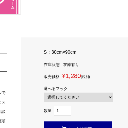
S：30cm×90cm
在庫状態 : 在庫有り
¥1,280
販売価格
(税別)
選べるフック
ルで
エス
数量
相談
店頭