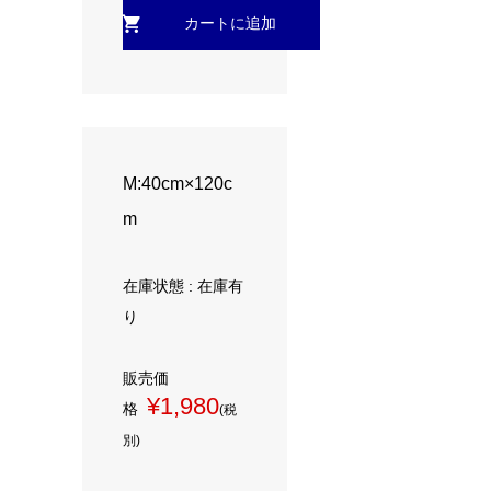
M:40cm×120c
m
在庫状態 : 在庫有
り
販売価
¥1,980
格
(税
別)