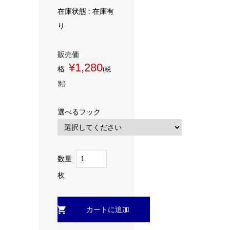
在庫状態 : 在庫有
り
販売価
¥1,280
格
(税
別)
選べるフック
数量
枚