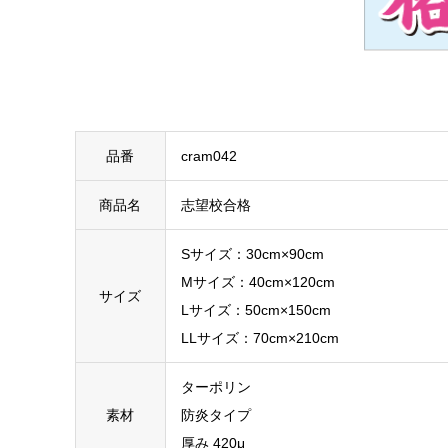
品番
cram042
商品名
志望校合格
Sサイズ：30cm×90cm
Mサイズ：40cm×120cm
サイズ
Lサイズ：50cm×150cm
LLサイズ：70cm×210cm
ターポリン
素材
防炎タイプ
厚み 420μ