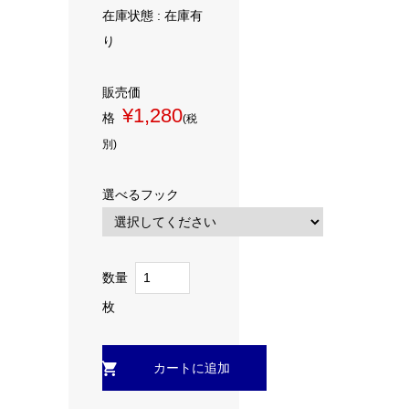
在庫状態 : 在庫有
り
販売価
¥1,280
格
(税
別)
選べるフック
数量
枚