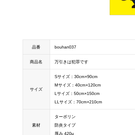
品番
bouhan037
商品名
万引きは犯罪です
Sサイズ：30cm×90cm
Mサイズ：40cm×120cm
サイズ
Lサイズ：50cm×150cm
LLサイズ：70cm×210cm
ターポリン
素材
防炎タイプ
厚み 420μ