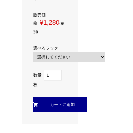
販売価
¥1,280
格
(税
別)
選べるフック
数量
枚