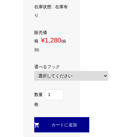
在庫状態 : 在庫有
り
販売価
¥1,280
格
(税
別)
選べるフック
数量
枚