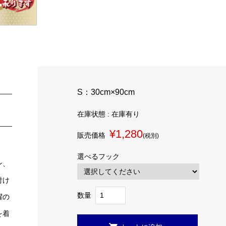
S：30cm×90cm
在庫状態 : 在庫有り
¥1,280
販売価格
(税別)
選べるフック
ン、
付け
数量
躍の
を着