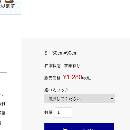
S：30cm×90cm
在庫状態 : 在庫有り
¥1,280
販売価格
(税別)
選べるフック
ン、
着付
数量
活躍
着