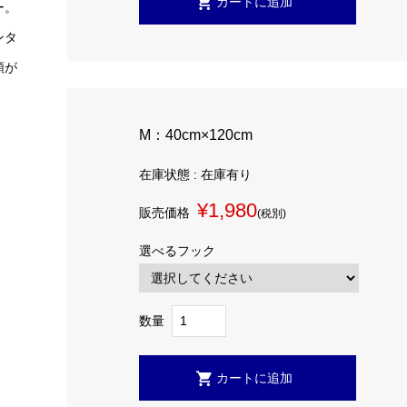
ー。
ンタ
類が
M：40cm×120cm
在庫状態 : 在庫有り
¥1,980
販売価格
(税別)
選べるフック
数量