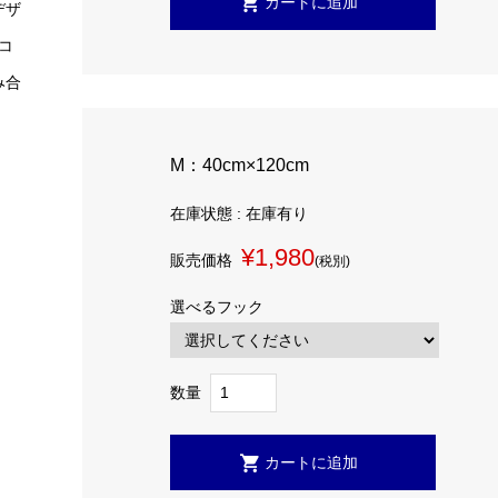
デザ
コ
み合
M：40cm×120cm
在庫状態 : 在庫有り
¥1,980
販売価格
(税別)
選べるフック
数量