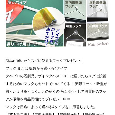
商品が届いたらスグに使えるフックプレゼント！
フック または 吸盤から選べる4タイプ
タペプロの既製品デザインタペストリーは届いたらスグに設置
するためのフックもセットでついてくる！ 実際フック・吸盤が
思ったより高くつく…との多くの声にお応えして設置用のフッ
クか吸盤を商品同梱にてプレゼント中!!!
フックは用途によって選べる4タイプをご用意しました。
【窓ガラス用】【屋内天井用】【屋内壁面用】【屋外壁面用】