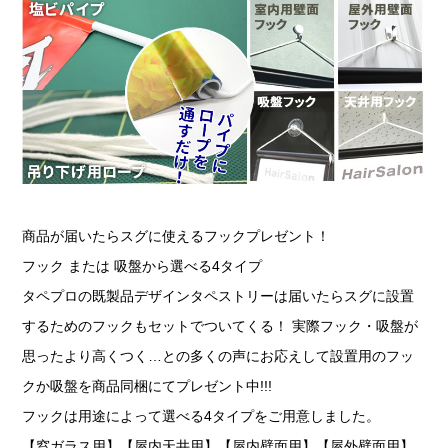
商品が届いたらスグに使えるフックプレゼント！
フック または 吸盤から選べる4タイプ
タペプロの既製品デザインタペストリーは届いたらスグに設置
するためのフックもセットでついてくる！ 実際フック・吸盤が
思ったより高くつく…との多くの声にお応えして設置用のフッ
クか吸盤を商品同梱にてプレゼント中!!!
フックは用途によって選べる4タイプをご用意しました。
【窓ガラス用】【屋内天井用】【屋内壁面用】【屋外壁面用】