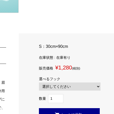
S：30cm×90cm
在庫状態 : 在庫有り
¥1,280
販売価格
(税別)
選べるフック
・眉
外用
数量
プに
で、