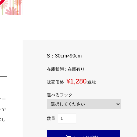
S：30cm×90cm
在庫状態 : 在庫有り
¥1,280
販売価格
(税別)
選べるフック
ィー
ーで
数量
にし