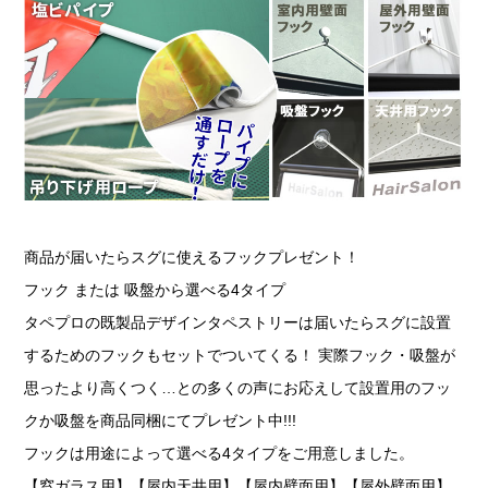
商品が届いたらスグに使えるフックプレゼント！
フック または 吸盤から選べる4タイプ
タペプロの既製品デザインタペストリーは届いたらスグに設置
するためのフックもセットでついてくる！ 実際フック・吸盤が
思ったより高くつく…との多くの声にお応えして設置用のフッ
クか吸盤を商品同梱にてプレゼント中!!!
フックは用途によって選べる4タイプをご用意しました。
【窓ガラス用】【屋内天井用】【屋内壁面用】【屋外壁面用】