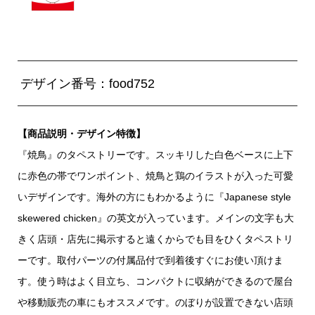
デザイン番号：food752
【商品説明・デザイン特徴】
『焼鳥』のタペストリーです。スッキリした白色ベースに上下
に赤色の帯でワンポイント、焼鳥と鶏のイラストが入った可愛
いデザインです。海外の方にもわかるように『Japanese style
skewered chicken』の英文が入っています。メインの文字も大
きく店頭・店先に掲示すると遠くからでも目をひくタペストリ
ーです。取付パーツの付属品付で到着後すぐにお使い頂けま
す。使う時はよく目立ち、コンパクトに収納ができるので屋台
や移動販売の車にもオススメです。のぼりが設置できない店頭