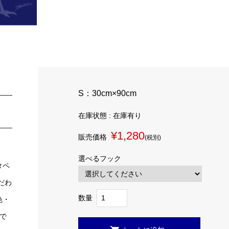
S：30cm×90cm
在庫状態 : 在庫有り
¥1,280
販売価格
(税別)
選べるフック
タペ
だわ
数量
色・
で