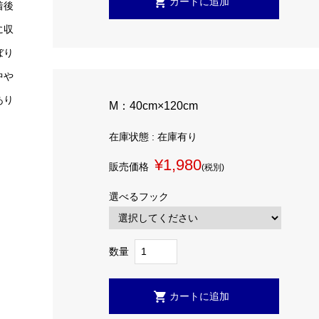
着後
に収
ぼり
中や
あり
M：40cm×120cm
在庫状態 : 在庫有り
¥1,980
販売価格
(税別)
選べるフック
数量