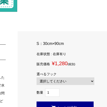
S：30cm×90cm
在庫状態 : 在庫有り
¥1,280
販売価格
(税別)
選べるフック
した
で水
数量
訪問
ど